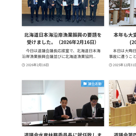
北海道日本海沿岸漁業振興の要請を
本年も大
受けました。（2026年2月16日）
(2
今日は道議会議長応接室で、北海道日本海
本日は大晦日
沿岸漁業振興会議並びに北海道漁業協同...
事故に遭うこと
2026年2月16日
2025年12月31
議会活動
道議会水産林務委員長に就任致しま
道議会第