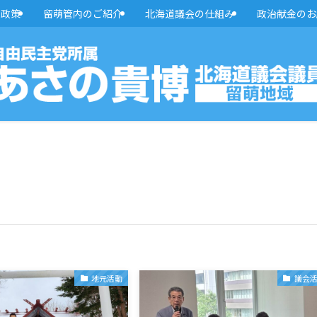
・政策
留萌管内のご紹介
北海道議会の仕組み
政治献金のお
地元活動
議会