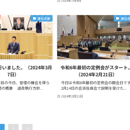
2024年7月4日
議会活動
議会
いました。（2024年3月
令和6年最初の定例会がスタート
7日）
（2024年2月21日）
目の今日、登壇の機会を得ら
今日は令和6年最初の定例会の開会日で
問の概要 道政執行方針...
2月14日の会派役員会で説明を受けた...
2024年2月21日
1
2
3