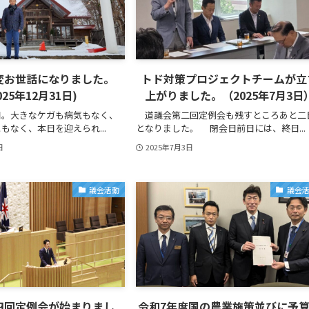
変お世話になりました。
トド対策プロジェクトチームが立
025年12月31日)
上がりました。（2025年7月3日
。大きなケガも病気もなく、
道議会第二回定例会も残すところあと二
もなく、本日を迎えられ...
となりました。 閉会日前日には、終日...
日
2025年7月3日
議会活動
議会
四回定例会が始まりまし
令和7年度国の農業施策並びに予