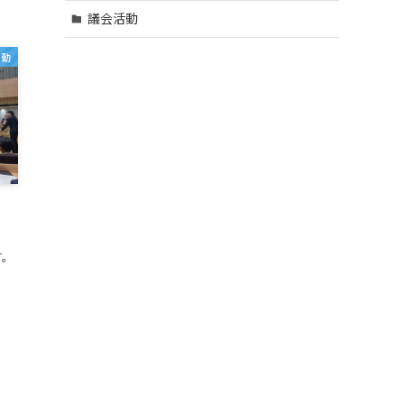
議会活動
活動
。
す。