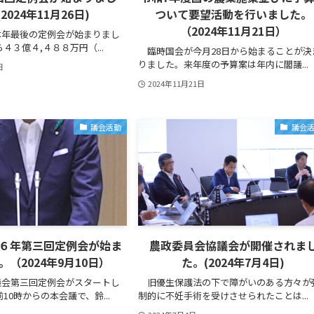
2024年11月26日)
ついて要望活動を行いました。
（2024年11月21日）
年最後の定例会が始まりまし
４３億４,４８８万円（...
臨時国会が今月28日から始まることが決
りました。来年度の予算案は年内に閣議...
日
2024年11月21日
議会活動
議会
６年第三回定例会が始ま
農政委員会協議会が開催されま
。（2024年9月10日）
た。(2024年7月4日)
会第三回定例会がスタートし
旧優生保護法の下で障がいのある方々が
10時からの本会議で、鈴...
制的に不妊手術を受けさせられたことは...