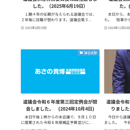
した。（2025年6月19日）
た。(
１期４年の任期が与えられる道議会では、
本日から、本
２年毎に役職が替わります。道議会第３...
た。 知事から
2025年6月19日
2024年11月26
議会活動
道議会令和６年度第三回定例会が閉
道議会令和
会しました。 (2024年10月4日)
りました
本日午後１時からの本会議で、９月１０日
今日から道議
に提案された令和６年度補正予算並びに...
ました。 午前