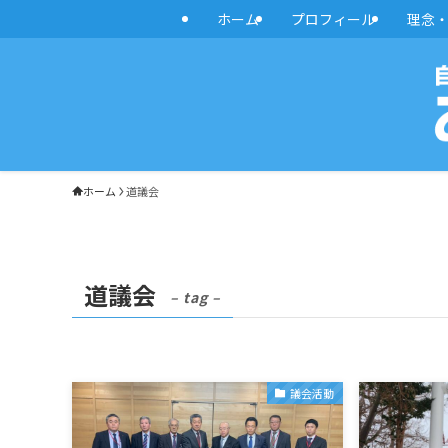
ホーム
プロフィール
理念
ホーム
道議会
道議会
– tag –
議会活動