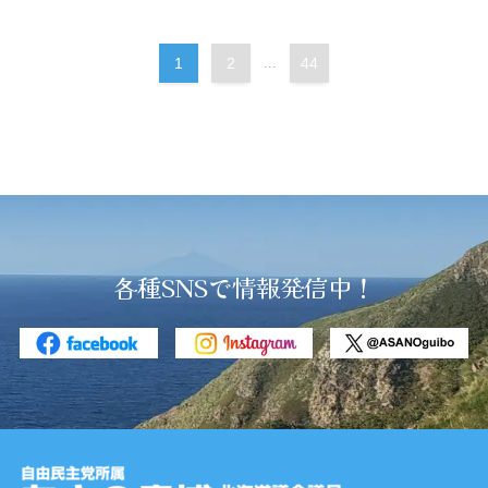
1
2
...
44
各種SNSで情報発信中！