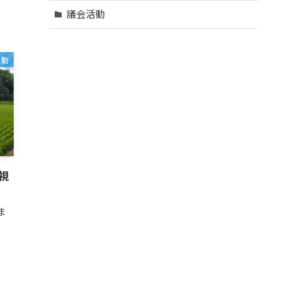
議会活動
活動
視
）
ま