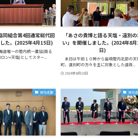
協同組合第4回通常総代回
「あさの貴博と語る天塩・遠別の
た。(2025年4月15日)
い」を開催しました。(2024年8月
日)
海道唯一の管内統一農協(南る
ロン+天塩)としてスター...
本日は午前１０時から留萌管内北部の天
町、遠別町の方々を主に対象とした道政...
2024年8月10日
地元活動
地元