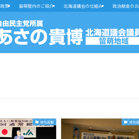
・政策
留萌管内のご紹介
北海道議会の仕組み
政治献金のお
地元活動
地元