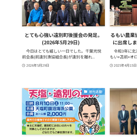
とても心強い遠別町後援会の発足。
るもい農業
(2026年5月29日)
に出席しまし
今日はとても嬉しい一日でした。千葉光悦
令和3年に北
前会長(前遠別漁協組合長)が遠別を離れ...
もい+苫前+オロ
2026年5月29日
2025年4月15日
地元活動