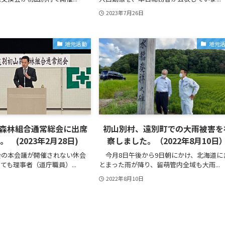
2023年7月26日
地元活動
地元
森林組合通常総会に出席
初山別村、遠別町での大雨被害を
 (2023年2月28日)
察しました。（2022年8月10日
の本会議が開催されない休会
今月8日午後から9日朝にかけ、北海道に
ても理事者（道庁職員）...
とまった雨が降り、留萌管内全域も大雨...
2022年8月10日