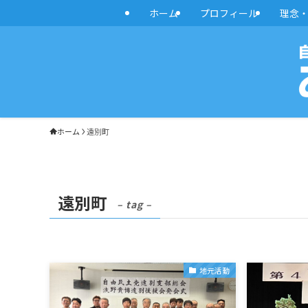
ホーム
プロフィール
理念
ホーム
遠別町
遠別町
– tag –
地元活動