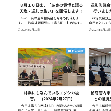
８月１０日㈯、「あさの貴博と語る
遠別町議会
天塩・遠別の集い」を開催します！
行いました
年の一度の道政報告会を今年も開催しま
政治資金規正
す。 昨年は留萌管内１市６町１村の皆様...
自民党としても
2024年7月10日
2024年6月19日
地元活動
林業にも及んでいるエゾシカ被
留萌管内市
害。 (2024年2月27日)
との意見交
今日は第５３回遠別初山別森林組合の通常
今日は留萌管
総会に出席しました。 留萌管内には同...
の皆様との意見