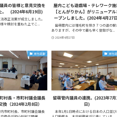
議員の皆様と意見交換を
屋内こども遊戯場・テレワーク施
。 (2024年6月19日)
【とんがりかん】がリニューアル
ープンしました。(2024年4月27日
法改正法案が成立しました。
様々検討を重ねた上でこ...
留萌管内には増毛町を除き７つの道の駅
ありますが、その中で最も早く登録がな...
2024年4月27日
地元活動
地元
町村長・市町村議会議長
留萌管内議員の連携。(2023年7月
換（2024年2月8日）
日)
内市町村長、市町村議会議長
本年1月1日時点における日本の人口並び
交換会が初山別村で開催...
人口動態を、本日総務省が公表していま...