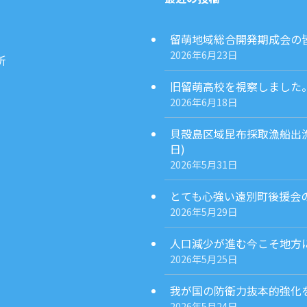
留萌地域総合開発期成会の皆様
2026年6月23日
所
旧留萌高校を視察しました。(2
2026年6月18日
貝殻島区域昆布採取漁船出漁
日)
2026年5月31日
とても心強い遠別町後援会の発
2026年5月29日
人口減少が進む今こそ地方に
2026年5月25日
我が国の防衛力抜本的強化を担
2026年5月24日