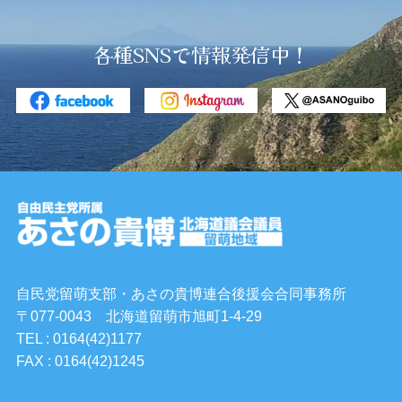
各種SNSで情報発信中！
自民党留萌支部・あさの貴博連合後援会合同事務所
〒077-0043 北海道留萌市旭町1-4-29
TEL : 0164(42)1177
FAX : 0164(42)1245