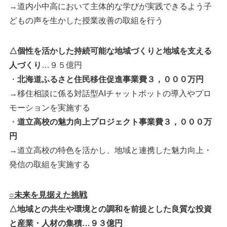
→道内小中高において主体的な学びが実践できるよう子
どもの声を生かした授業改善の取組を行う
△個性を活かした持続可能な地域づくりと地域を支える
人づくり
…９５億円
・
北海道ふるさと住民移住促進事業費３，０００万円
→移住相談に係る対話型AIチャットボットの導入やプロ
モーションを実施する
・
道立高校の魅力向上プロジェクト事業費３，０００万
円
→道立高校の特色を活かし、地域と連携した魅力向上・
発信の取組を実施する
○未来を見据えた挑戦
△地域との共生や環境との調和を前提とした良質な投資
と産業・人材の集積…９３億円