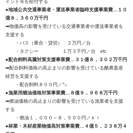
イント等を給付する
●地域公共交通事業者・運送事業者臨時支援事業費…１０
億８，３６０万千円
➡物価高の影響を受けている交通事業者や運送事業者を
支援する
・バス（乗合・貸切） ２万円／台
・タクシー １万３千円／台 etc
●配合飼料高騰対策支援事業費…３１億８，３０２万千円
➡配合飼料価格の高止まりの影響を受けている酪農畜産
経営を支援する
・配合飼料８００円／㌧
●漁業用燃油価格対策事業費…８億９，９６８万千円
➡燃油価格の高止まりの影響を受けている漁業者を支援
する
・燃油１，０００～８，５００円／ｋｌ
●林業・木材産業物価高対策事業費…４億５，２３８万４