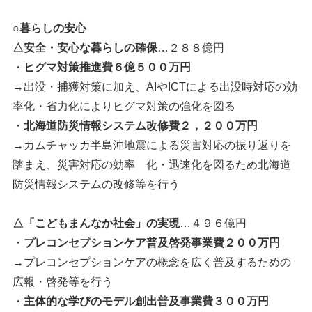
○暮らしの安心
△安全・安心な暮らしの確保
…２８８億円
・
ヒグマ対策推進費６億５００万円
→出没・捕獲対策に加え、AIやICTによる出没時対応の効
率化・省力化によりヒグマ対策の強化を図る
・
北海道防災情報システム改修費２，２００万円
→カムチャッカ半島沖地震による災害対応の振り返りを
踏まえ、災害対応の効率 化・迅速化を図るため北海道
防災情報システムの改修等を行う
△「こどもまんなか社会」の実現
…４９６億円
・
プレコンセプションケア普及啓発事業費２００万円
→プレコンセプションケアの概念を広く普及するための
広報・啓発等を行う
・
主体的な学びのモデル創出普及事業費３００万円