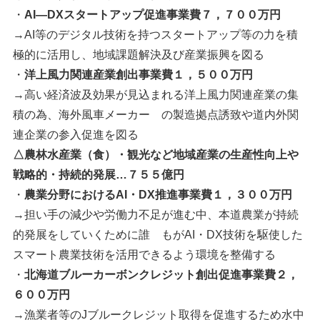
・
AI―DXスタートアップ促進事業費７，７００万円
→AI等のデジタル技術を持つスタートアップ等の力を積
極的に活用し、地域課題解決及び産業振興を図る
・
洋上風力関連産業創出事業費１，５００万円
→高い経済波及効果が見込まれる洋上風力関連産業の集
積の為、海外風車メーカー の製造拠点誘致や道内外関
連企業の参入促進を図る
△農林水産業（食）・観光など地域産業の生産性向上や
戦略的・持続的発展…７５５億円
・
農業分野におけるAI・DX推進事業費１，３００万円
→担い手の減少や労働力不足が進む中、本道農業が持続
的発展をしていくために誰 もがAI・DX技術を駆使した
スマート農業技術を活用できるよう環境を整備する
・
北海道ブルーカーボンクレジット創出促進事業費２，
６００万円
→漁業者等のJブルークレジット取得を促進するため水中