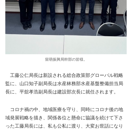
留萌振興局幹部の皆様。
工藤公仁局長は新設される総合政策部グローバル戦略
監に、山口知子副局長は水産林務部水産基盤整備担当局
長に、平舘孝浩副局長は建設部次長に就任されます。
コロナ禍の中、地域医療を守り、同時にコロナ後の地
域発展戦略を描き、関係各位と懸命に協議を続けて下さ
った工藤局長には、私も公私に渡り、大変お世話になり