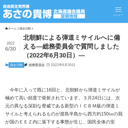
メニュー
ホーム
議会活動
北朝鮮による弾道ミサイルへに備
2022
える―総務委員会で質問しました
6/30
（2022年6月30日）―
2022年6月30日
議会活動
総務委員会
今年に入って既に16回と、北朝鮮から弾道ミサイルが
極めて高い頻度で発射されています。３月24日には、次
元の異なる深刻な脅威である新型のＩＣＢＭ級の弾道ミ
サイルと考えられるものが渡島半島から西方約150㎞の我
が国のＥＥＺ内に落下する事態が生じ、国民全体の安