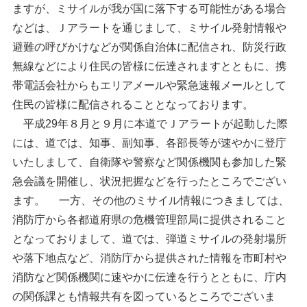
ますが、ミサイルが我が国に落下する可能性がある場合
などは、Ｊアラートを通じまして、ミサイル発射情報や
避難の呼びかけなどが関係自治体に配信され、防災行政
無線などにより住民の皆様に伝達されますとともに、携
帯電話会社からもエリアメールや緊急速報メールとして
住民の皆様に配信されることとなっております。
平成29年８月と９月に本道でＪアラートが起動した際
には、道では、知事、副知事、各部長等が速やかに登庁
いたしまして、自衛隊や警察など関係機関も参加した緊
急会議を開催し、状況把握などを行ったところでござい
ます。 一方、その他のミサイル情報につきましては、
消防庁から各都道府県の危機管理部局に提供されること
となっておりまして、道では、弾道ミサイルの発射場所
や落下地点など、消防庁から提供された情報を市町村や
消防など関係機関に速やかに伝達を行うとともに、庁内
の関係課とも情報共有を図っているところでございま