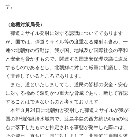
す。
（危機対策局長）
弾道ミサイル発射に対する認識についてであります
が、国では、弾道ミサイル等の度重なる発射も含め、一
連の北朝鮮の行動は、我が国、地域及び国際社会の平和
と安全を脅かすもので、関連する国連安保理決議に違反
するものであるとし、北朝鮮に対して厳重に抗議し、強
く非難しているところであります。
また、道といたしましても、道民の皆様の安全・安心
に対する極めて深刻かつ重大な脅威であり、断じて容認
することはできないものと考えております。
本年３月24日に北朝鮮が発射した弾道ミサイルが我が
国の排他的経済水域内で、渡島半島の西方約150kmの地
点に落下したものと推定される事態が発生した際には、
その翌日、直ちに、国に対しまして、北朝鮮に自制を求