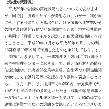
（危機対策課長）
平成29年の訓練の実施状況などについてであります
が、国では、弾道ミサイルが発射され、万が一、我が国
に落下する可能性がある場合における情報伝達方式やそ
の内容及び避難行動などを周知するため、地方公共団体
と共同で「弾道ミサイルを想定した住民避難訓練」を行
うこととし、平成29年３月から平成30年６月までの間、
25都道県29市区町で実施したものと承知しております。
道内におきましては、平成29年８月29日に道庁地下１
階危機管理センターにおきまして、道と市町村との情報
伝達訓練や、北海道開発局や道警、自衛隊など関係機関
が参集して初動対応等の確認を行う訓練を実施するとと
もに、９月１日には、滝川市で約200名、岩見沢市で約
70名の住民の皆様の参加をいただき、模擬の緊急速報メ
ール等によるミサイル発射情報を受けて、近隣の頑丈な
建物に避難するなどの訓練を実施したところでございま