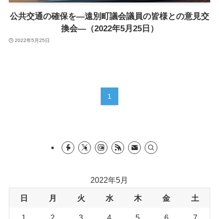
公共交通の確保を―遠別町議会議員の皆様との意見交
換会―（2022年5月25日）
2022年5月25日
1
2022年5月
日
月
火
水
木
金
土
1
2
3
4
5
6
7