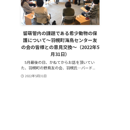
留萌管内の課題である希少動物の保
護について～羽幌町海鳥センター友
の会の皆様との意見交換～（2022年5
月31日）
5月最後の日、かねてからお話を頂いてい
た、羽幌町の野鳥友の会、羽幌氏―バード...
2022年5月31日