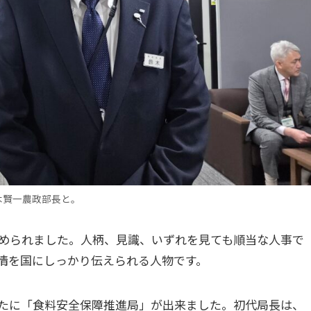
木賢一農政部長と。
められました。人柄、見識、いずれを見ても順当な人事で
情を国にしっかり伝えられる人物です。
たに「食料安全保障推進局」が出来ました。初代局長は、