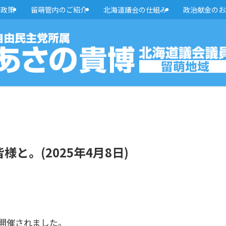
・政策
留萌管内のご紹介
北海道議会の仕組み
政治献金のお
と。(2025年4月8日)
開催されました。