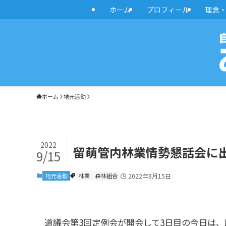
ホーム
プロフィール
理念
ホーム
地元活動
2022
留萌管内林業情勢懇話会に出席
9/15
地元活動
林業
森林組合
2022年9月15日
道議会第3回定例会が開会して3日目の今日は