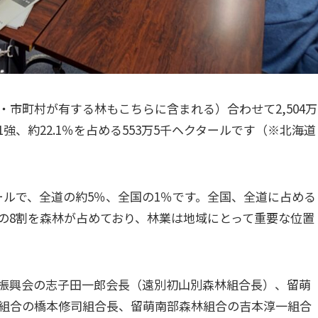
市町村が有する林もこちらに含まれる）合わせて2,504万
強、約22.1％を占める553万5千ヘクタールです（※北海道
タールで、全道の約5％、全国の1％です。全国、全道に占める
の8割を森林が占めており、林業は地域にとって重要な位置
振興会の志子田一郎会長（遠別初山別森林組合長）、留萌
組合の橋本修司組合長、留萌南部森林組合の吉本淳一組合