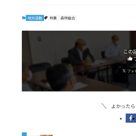
地元活動
林業
森林組合
この
よかったら