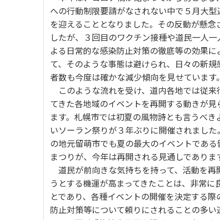
への行動制限要請がなされない中で５月大型
を迎えることとなりました。その反動が懸念
したが、３回目のワクチン接種や道民一人一
よる日常的な感染防止対策の徹底等の効果に
て、そのような事態は避けられ、日々の新規
者数も今度は確かな減少傾向を見せています
このような流れを受け、道内各地では従来
てきた各地域のイベントを再開する動きが見
ます。札幌市では初夏の風物詩とも言うべき
いソーラン祭りが３年ぶりに開催されました
の地元留萌市でも夏の最大のイベントである
まつりが、今年は再開される見通しでありま
道民が前向きな気持ちを持って、活動を再
うとする機運が高まってきたことは、非常に
とであり、各種イベントの開催を決定する際
防止対策等について頼りにされることの多い