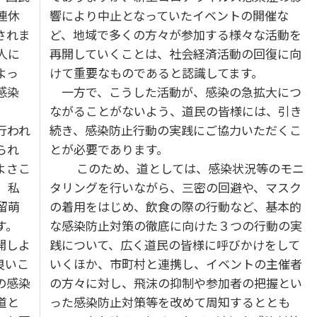
連休
響により中止となっていたイベントの開催な
されま
ど、地域で多くの方々が参加する様々な活動を
人に
再開していくことは、社会経済活動の回復に向
よっ
けて重要なものであると認識してます。
感染
一方で、こうした活動が、感染の急拡大につ
。
ながることがないよう、道民の皆様には、引き
行われ
続き、感染防止行動の実践にご協力いただくこ
られ
とが必要であります。
よさこ
このため、道としては、感染状況等のモニ
。私
タリングを行いながら、三密の回避や、マスク
留萌
の着用をはじめ、飲食の際の行動など、基本的
す。
な感染防止対策の徹底に向けた３つの行動の実
開しよ
践について、広く道民の皆様に呼びかけをして
良いこ
いくほか、市町村と連携し、イベントの主催者
の感染
の方々に対し、飛沫の抑制や参加者の把握とい
道と
った感染防止対策等を改めて周知するととも