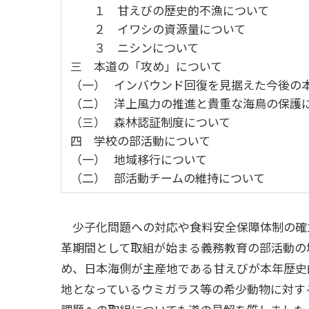
１ 甘えびの歴史的不漁について
２ イワシの資源量について
３ ニシンについて
三 本道の「攻め」について
（一） インバウンド回復を見据えた今後の
（二） 洋上風力の推進と貴重な海鳥の保護
（三） 森林認証制度について
四 学校の部活動について
（一） 地域移行について
（二） 部活動チームの維持について
少子化問題への対応や食料安全保障体制の確
革期間として取組が始まる義務教育の部活動の
め、日本海側が主産地である甘えびが本年歴史
地となっているウミガラス等の希少動物に対す