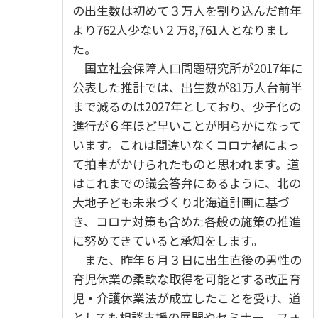
の出生数は初めて３万人を割り込んだ前年
より762人少ない２万8,761人となりまし
た。
国立社会保障人口問題研究所が2017年に
公表した推計では、出生数が81万人台前半
まで減るのは2027年としており、少子化の
進行が６年ほど早いことが明らかになって
います。これは間違いなくコロナ禍によっ
て拍車がかけられたものと思われます。道
はこれまでの議会答弁にあるように、北の
大地子ども未来づくり北海道計画に基づ
き、コロナ対策も含めた各般の施策の推進
に努めてきていると承知をします。
また、昨年６月３日に出生直後の男性の
育児休業の柔軟な取得を可能とする改正育
児・介護休業法が成立したことを受け、道
としても相談支援の展開やセミナー、フォ