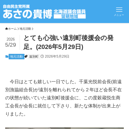
メニュー
ホーム
地元活動
とても心強い遠別町後援会の発
2026
5/29
足。(2026年5月29日)
2026年5月29日
地元活動
遠別町
今日はとても嬉しい一日でした。千葉光悦前会長(前遠
別漁協組合長)が遠別を離れられてから２年ほど会長不在
の状態が続いていた遠別町後援会に、この度穀蔵悦生商
工会長が会長に就任して下さり、新たな体制が出来上が
りました。