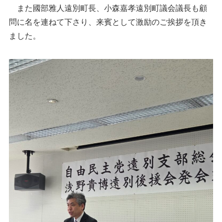
また國部雅人遠別町長、小森嘉孝遠別町議会議長も顧
問に名を連ねて下さり、来賓として激励のご挨拶を頂き
ました。