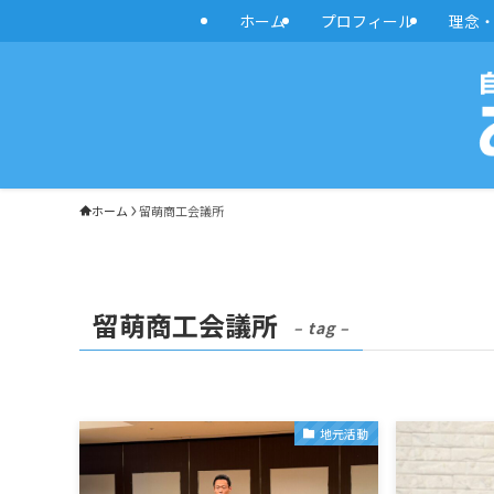
ホーム
プロフィール
理念
ホーム
留萌商工会議所
留萌商工会議所
– tag –
地元活動