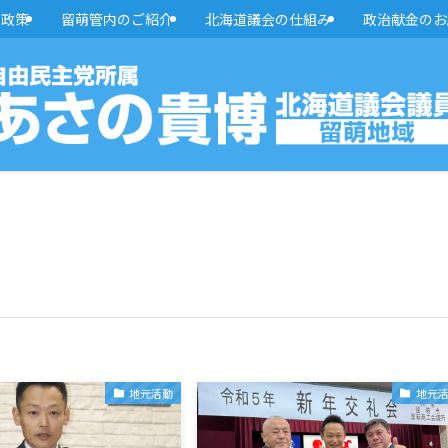
・政策
留萌管内のご紹介
北海道議会の仕組み
政治献金のお
地元活動
地元