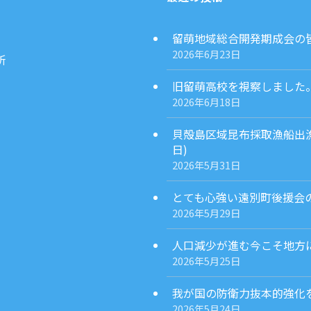
留萌地域総合開発期成会の皆様
2026年6月23日
所
旧留萌高校を視察しました。(2
2026年6月18日
貝殻島区域昆布採取漁船出漁
日)
2026年5月31日
とても心強い遠別町後援会の発
2026年5月29日
人口減少が進む今こそ地方に
2026年5月25日
我が国の防衛力抜本的強化を担
2026年5月24日