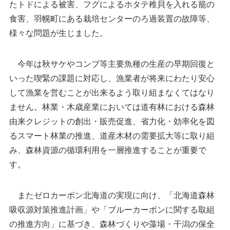
たトドによる被害、フグによるホタテ稚貝を入れる籠の
食害、羽幌町にある栽培センターのろ過装置の故障等、
様々な問題が生じました。
今年は秋サケやコンブ等主要魚種の生産の早期回復と
いった喫緊の課題に対応し、漁業者が将来にわたり安心
して漁業を営むことが出来るよう取り組まなくてはなり
ません。林業・木歳産業においては道有林における森林
由来クレジットの創出・販売促進、省力化・効率化を図
るスマート林業の推進、道産木材の需要拡大等に取り組
み、森林資源の循環利用を一層推進することが重要で
す。
またゼロカーボン北海道の実現に向け、「北海道森林
吸収源対策推進計画」や「ブルーカーボンに関する取組
の推進方向」に基づき、森林づくりや藻場・干潟の保全