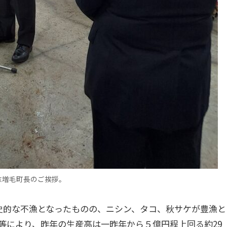
志増毛町長のご挨拶。
史的な不漁となったものの、ニシン、タコ、秋サケが豊漁と
等により、昨年の生産高は一昨年から５億円程上回る約29