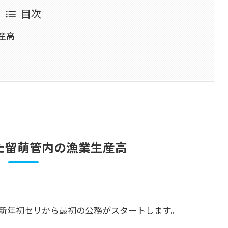
目次
産高
た留萌管内の漁業生産高
新年初セリから最初の公務がスタートします。