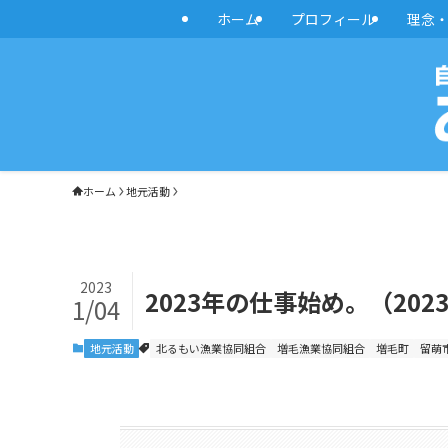
ホーム
プロフィール
理念
ホーム
地元活動
2023
2023年の仕事始め。（202
1/04
地元活動
北るもい漁業協同組合
増毛漁業協同組合
増毛町
留萌