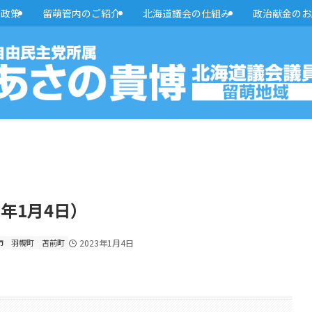
・政策
留萌管内のご紹介
北海道議会の仕組み
政治献金のお
3年1月4日）
市
羽幌町
苫前町
2023年1月4日