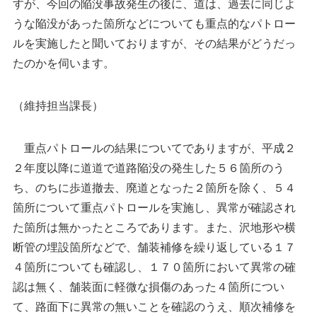
すが、今回の陥没事故発生の後に、道は、過去に同じよ
うな陥没があった箇所などについても重点的なパトロー
ルを実施したと聞いておりますが、その結果がどうだっ
たのかを伺います。
（維持担当課長）
重点パトロールの結果についてでありますが、平成２
２年度以降に道道で道路陥没の発生した５６箇所のう
ち、のちに歩道撤去、廃道となった２箇所を除く、５４
箇所について重点パトロールを実施し、異常が確認され
た箇所は無かったところであります。また、沢地形や横
断管の埋設箇所などで、舗装補修を繰り返している１７
４箇所についても確認し、１７０箇所において異常の確
認は無く、舗装面に軽微な損傷のあった４箇所につい
て、路面下に異常の無いことを確認のうえ、順次補修を