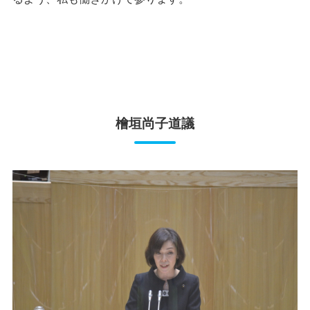
檜垣尚子道議