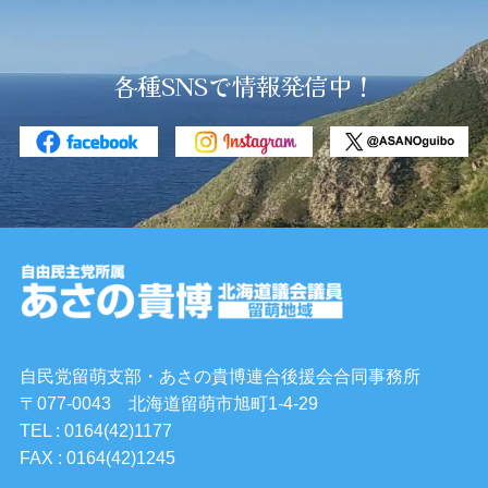
各種SNSで情報発信中！
自民党留萌支部・あさの貴博連合後援会合同事務所
〒077-0043 北海道留萌市旭町1-4-29
TEL : 0164(42)1177
FAX : 0164(42)1245