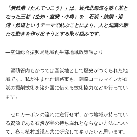
「炭鉄港（たんてつこう）」は、近代北海道を築く基と
なった三都（空知・室蘭・小樽）を、石炭・鉄鋼・港
湾・鉄道というテーマで結ぶことにより、人と知識の新
たな動きを作り出そうとする取り組みです。
―空知総合振興局地域創生部地域政策課より
留萌管内もかつては産炭地として歴史がつくられた地
域です。私が生まれた釧路市も、釧路コールマインが石
炭の掘削技術を諸外国に伝える技術協力などを行ってい
ます。
ゼロカーボンの流れに逆行せず、かつ地域が持ってい
る資源である石炭が宝の持ち腐れとならない方法につい
て、私も植村道議と共に研究して参りたいと思います。