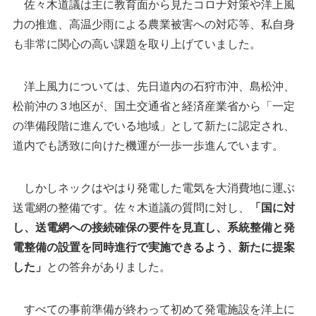
佐々木道議は主に教育面から見たコロナ対策や洋上風
力の推進、高温少雨による農業被害への対応等、私自身
も非常に関心の高い課題を取り上げていました。
洋上風力については、先日道内の石狩市沖、島松沖、
松前沖の３地区が、国土交通省と経済産業省から「一定
の準備段階に進んでいる地域」として新たに認定され、
道内でも誘致に向けた機運が一歩一歩進んでいます。
しかしネックはやはり発電した電気を大消費地に運ぶ
送電網の整備です。佐々木道議の質問に対し、
「国に対
し、送電網への接続確保の要件を見直し、系統整備と発
電整備の設置を同時進行で実施できるよう、新たに提案
した」
との答弁がありました。
すべての事前準備が終わって初めて発電施設を洋上に