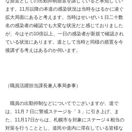
な措置としての出勤抑制措置を講じていると承知してい
ます。
11
月以降の本道の感染状況は当時をはるかに凌ぐ
拡大局面にあると考えます。当時はせいぜい１日二十数
名の感染者の確認でも大変な状況だと感じておりました
が、今はその
10
倍以上、一日の感染者が新規で確認され
ている状況にあります。道として当時と同様の措置を今
後講ずる考えはあるのか伺います。
（職員活躍担当課長兼人事局参事）
職員の出勤抑制などについてでございますが、道で
は、
11
月７日に警戒ステージを「３」に引き上げ、ま
た、
11
月
17
日からは、札幌市を対象にステージ４相当の
対策を行うこととし、道民や道内に滞在している皆様な