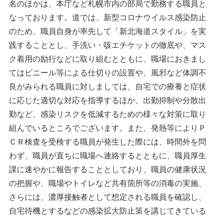
名のほかは、本庁など札幌市内の部局で勤務する職員と
なっております。道では、新型コロナウイルス感染防止
のため、職員自身が率先して「新北海道スタイル」を実
践することとし、手洗い・咳エチケットの徹底や、マス
ク着用の励行などに取り組むとともに、職場におきまし
てはビニール等による仕切りの設置や、風邪など体調不
良がみられる職員に対しましては、自宅での療養と症状
に応じた適切な対応を指導するほか、出勤抑制や分散出
勤など、感染リスクを低減するための様々な対策に取り
組んでいるところでございます。また、発熱等によりＰ
ＣＲ検査を受検する職員が発生した際には、時間外を問
わず、職員が直ちに職場へ連絡するとともに、職員厚生
課に速やかに報告することとしており、職員の健康状況
の把握や、職場やトイレなど共有箇所等の消毒の実施、
さらには、濃厚接触者として想定される職員を確認し、
自宅待機とするなどの感染拡大防止策を講じてきている