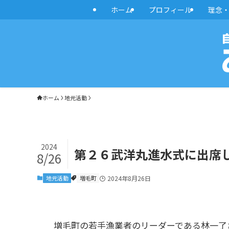
ホーム
プロフィール
理念
ホーム
地元活動
2024
第２６武洋丸進水式に出席しま
8/26
地元活動
増毛町
2024年8月26日
増毛町の若手漁業者のリーダーである林一了