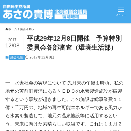
メニュー
ホーム
議会活動
平成29年12月8日開催 予算特別
2017
12/08
委員会各部審査（環境生活部）
2017年12月8日
議会活動
一 水素社会の実現について 先月末の午後１時頃、私の
地元の苫前町豊浦にあるＮＥＤＯの水素製造施設が破裂
するという事故が起きました。この施設は総事業費１１
億７千万円の、地域の再生可能エネルギーである風力か
ら水素を製造して、地元の温泉施設等に活用するとい
う、未来に向けた素晴らしい取組です。これは１１月２