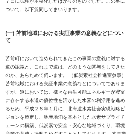
７日に試験が本格化したばかりのものでした。この事に
ついて、以下質問してまいります。
(一) 苫前地域における実証事業の意義などについ
て
苫前町において進められてきたこの事業の意義に対する
道の認識と、これまで道は、どのような関与をしてきた
のか、あらためて伺います。 （低炭素社会推進室参事）
苫前地域における実証事業の意義などについてでありま
すが、道においては、様々な再生可能エネルギーが豊富
に存在する本道の優位性を活かした水素の利活用を進め
るため、平成２８年１月に、北海道水素社会実現戦略ビ
ジョンを策定し、地産地消を基本とした水素サプライチ
ェーンの構築、低炭素で安全・安心な地域づくり、環境
産業の育成・振興をめざすこととしております。 本事業