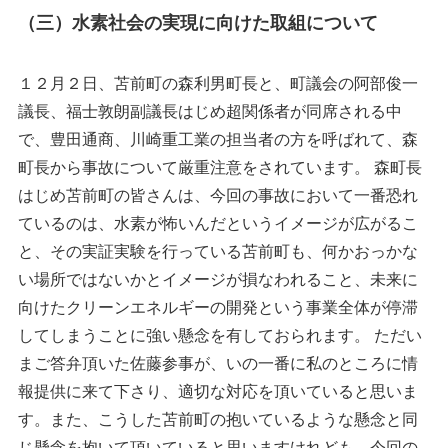
（三）水素社会の実現に向けた取組について
１２月２日、苫前町の森利男町長と、町議会の阿部俊一
議長、福士敦朗副議長はじめ超関係者が同席される中
で、豊田通商、川崎重工業の担当者の方を呼ばれて、森
町長から事故について厳重注意をされています。 森町長
はじめ苫前町の皆さんは、今回の事故において一番恐れ
ているのは、水素が怖いんだというイメージが広がるこ
と、その実証実験を行っている苫前町も、何かおっかな
い場所ではないかとイメージが損なわれること、未来に
向けたクリーンエネルギーの開発という事業全体が停滞
してしまうことに強い懸念を有しておられます。 ただい
まご答弁頂いた佐藤参事が、いの一番に私のところに情
報提供に来て下さり、適切な対応を頂いていると思いま
す。また、こうした苫前町の抱いているような懸念と同
じ懸念を抱いて頂いていると思いますけれども、今回の