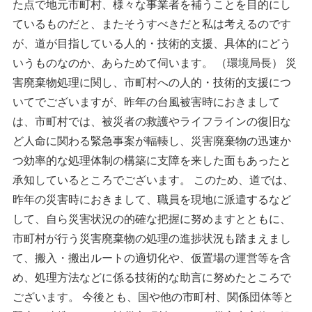
た点で地元市町村、様々な事業者を補うことを目的にし
ているものだと、またそうすべきだと私は考えるのです
が、道が目指している人的・技術的支援、具体的にどう
いうものなのか、あらためて伺います。 （環境局長） 災
害廃棄物処理に関し、市町村への人的・技術的支援につ
いてでございますが、昨年の台風被害時におきまして
は、市町村では、被災者の救護やライフラインの復旧な
ど人命に関わる緊急事案が輻輳し、災害廃棄物の迅速か
つ効率的な処理体制の構築に支障を来した面もあったと
承知しているところでございます。 このため、道では、
昨年の災害時におきまして、職員を現地に派遣するなど
して、自ら災害状況の的確な把握に努めますとともに、
市町村が行う災害廃棄物の処理の進捗状況も踏まえまし
て、搬入・搬出ルートの適切化や、仮置場の運営等を含
め、処理方法などに係る技術的な助言に努めたところで
ございます。 今後とも、国や他の市町村、関係団体等と