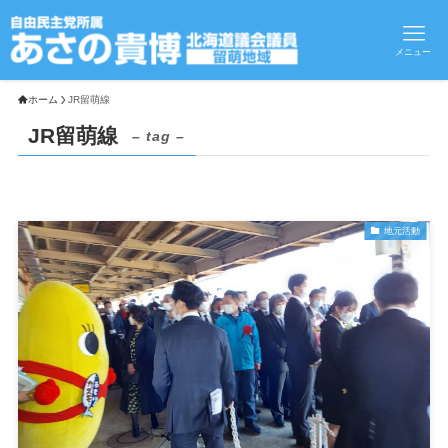
メニュー
ホーム
JR留萌線
JR留萌線
– tag –
地元活動