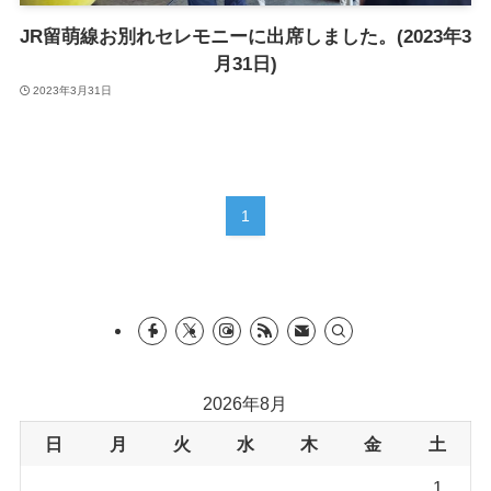
JR留萌線お別れセレモニーに出席しました。(2023年3
月31日)
2023年3月31日
1
2026年8月
日
月
火
水
木
金
土
1