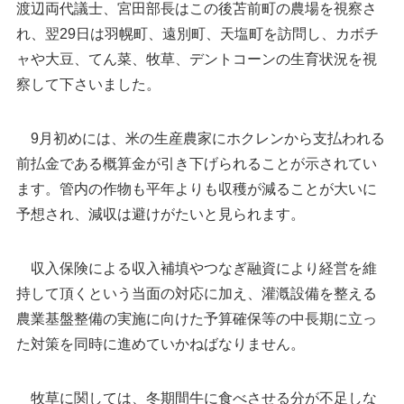
渡辺両代議士、宮田部長はこの後苫前町の農場を視察さ
れ、翌29日は羽幌町、遠別町、天塩町を訪問し、カボチ
ャや大豆、てん菜、牧草、デントコーンの生育状況を視
察して下さいました。
9月初めには、米の生産農家にホクレンから支払われる
前払金である概算金が引き下げられることが示されてい
ます。管内の作物も平年よりも収穫が減ることが大いに
予想され、減収は避けがたいと見られます。
収入保険による収入補填やつなぎ融資により経営を維
持して頂くという当面の対応に加え、灌漑設備を整える
農業基盤整備の実施に向けた予算確保等の中長期に立っ
た対策を同時に進めていかねばなりません。
牧草に関しては、冬期間牛に食べさせる分が不足しな