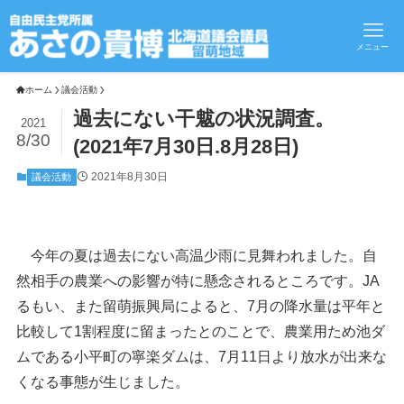
メニュー
ホーム
議会活動
過去にない干魃の状況調査。
2021
8/30
(2021年7月30日.8月28日)
2021年8月30日
議会活動
今年の夏は過去にない高温少雨に見舞われました。自
然相手の農業への影響が特に懸念されるところです。JA
るもい、また留萌振興局によると、7月の降水量は平年と
比較して1割程度に留まったとのことで、農業用ため池ダ
ムである小平町の寧楽ダムは、7月11日より放水が出来な
くなる事態が生じました。