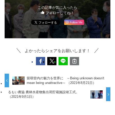
この記事が気に入ったら
フォローしてね！
Follow Me
よかったらシェアをお願いします！
留萌管内の魅力を世界に ～Being unknown doesn't
mean being unattractive～ （2021年8月21日）
るもい農協 農林水産物集出荷貯蔵施設竣工式。
（2021年9月1日）